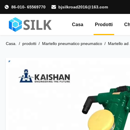
86-010- 65569770
bjsilkroad2016@163.com
Casa
Prodotti
Ch
Casa.
/
prodotti
/
Martello pneumatico pneumatico
/
Martello ad