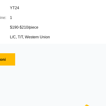
YT24
ine:
1
$190-$210/piece
L/C, T/T, Western Union
ioni