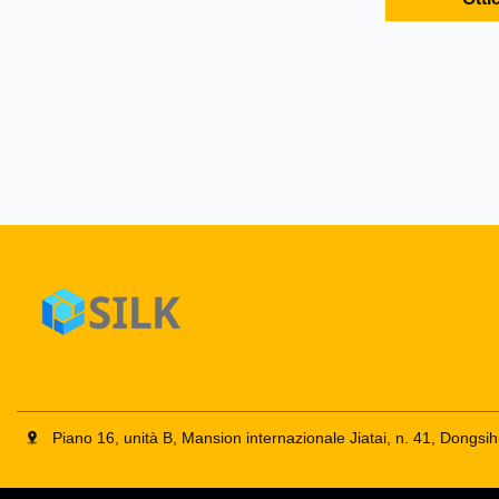
pistone estra
CVFY 10/7 da
Zhejiang Cin
commerciale:
Piano 16, unità B, Mansion internazionale Jiatai, n. 41, Dong