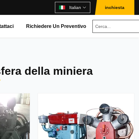
Italian
inchiesta
attaci
Richiedere Un Preventivo
era della miniera