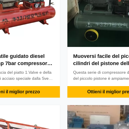
tile guidato diesel
Muoversi facile del pic
p 7bar compressore
cilindri del pistone del
eumatico da 100 PSI
miniera compressore p
scia del piatto 1.Valve e della
Questa serie di compressore d'
zo trivellato di
dell'atmosfera
di acciaio speciale dalla Svezia
del piccolo pistone è ampiame
one
mento speciale; alti efficiente
serratura pneumatica, in stru
.anello 2.Piston: progettazione
pneumatico, nell'inflazione de
eni il miglior prezzo
Ottieni il miglior pr
ta integrale; flessibilità
nel processo di salto, nella pitt
onsumo più basso dell'olio
spruzzo, nel brillamento di sab
.Cylinder: fatto di boro ...
nell'elemento fluido. Caratteris
compressore d'aria ...