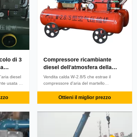
colo di 3
Compressore ricambiante
la
diesel dell'atmosfera della
ortatile
miniera di Silk 22hp per Jack
aria diesel
Vendita calda W-2.8/5 che estrae il
Hammer pneumatico
nte usata in
compressore d'aria del martello
mento
pneumatico del motore diesel 1.
lla gomma,
Progettazione economizzatrice d'energia;
ezzo
Ottieni il miglior prezzo
ura di
2.Reliable e buona stabilità; 3.
bia e
funzionamento a basso rumore; abilità
tiche del
della dotazione d'aria 4.Excellent; struction
5.Simple, facile a manutenzione; pezzi di
...