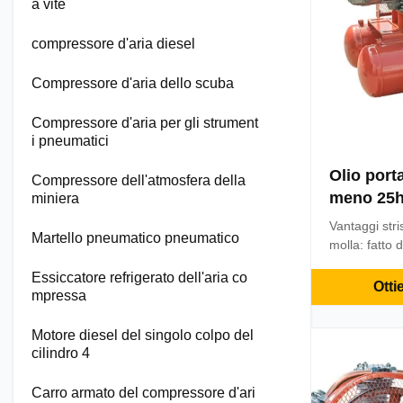
a vite
compressore d'aria diesel
Compressore d'aria dello scuba
Compressore d'aria per gli strument
i pneumatici
Olio porta
Compressore dell'atmosfera della
meno 25h
miniera
d'aria pn
Vantaggi stri
Martello pneumatico pneumatico
per il poz
molla: fatto 
perforazi
e dopo tratta
Essiccatore refrigerato dell'aria co
ed affidabile
Otti
mpressa
speciale; cola
eccellente; c
Motore diesel del singolo colpo del
lubrificante.3
cilindro 4
Carro armato del compressore d'ari