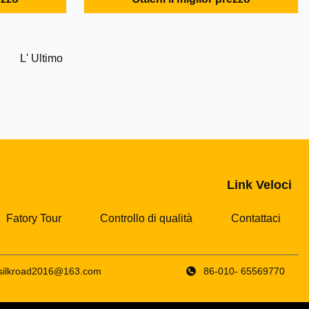
re diesel di
compressore d'aria tipo pistone del
 rapido
motore diesel da vendereSpecifiche:
Modello Mandata ariam3/min Pressione
: ...
dello scaricoMpa Motore Pesochilogra...
L' Ultimo
Link Veloci
Fatory Tour
Controllo di qualità
Contattaci
jsilkroad2016@163.com
86-010- 65569770