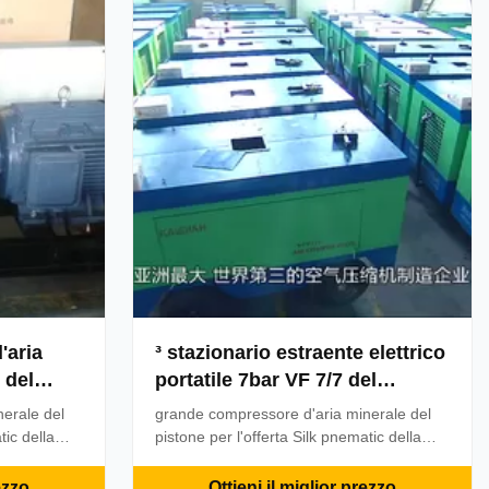
mento ...
pistone pricipalmente è ...
'aria
³ stazionario estraente elettrico
 del
portatile 7bar VF 7/7 del
mineraria
compressore d'aria 100psi 7m
erale del
grande compressore d'aria minerale del
7 di VF
tic della
pistone per l'offerta Silk pnematic della
gli
fabbrica di marca del ³ 7bar degli
re d'aria
strumenti VF 7/7 7mVF7/7 che estrae il
ezzo
Ottieni il miglior prezzo