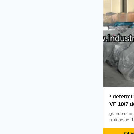
resistenza al
all...
³ determi
VF 10/7 
lubrifica
grande compr
dell'atmo
pistone per l
fabbrica di 
strumenti VF
Otti