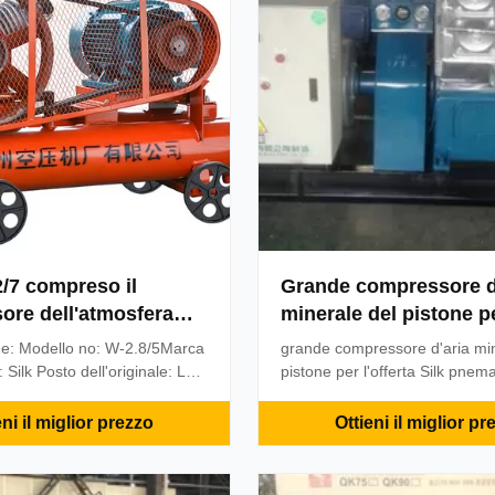
2/7 compreso il
Grande compressore d
ore dell'atmosfera
minerale del pistone per
iera del motore diesel
pnematic degli strume
ne: Modello no: W-2.8/5Marca
grande compressore d'aria min
 Hammer
9/7 9m una marca Silk 
Silk Posto dell'originale: La
pistone per l'offerta Silk pnema
di pagamento: T/T,
barre
fabbrica di marca del ³ 7bar de
di ordine minimo:
strumenti CVFY 9/7 9mCompr
eni il miglior prezzo
Ottieni il miglior pr
 dei prodotti:
d'aria tipo pistone estraente d
thTermine di consegna: 15
diesel di CVFY 9/7 da vender
zione:1). Colata ad alta
prodotto economizzatore d'ene