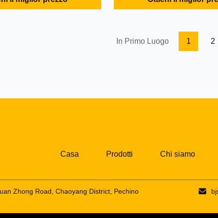
ente del motore diesel di
tipo pistone estraente del moto
 vendere Luogo d'origine:
CVFY 9/7 da vendere dettaglio
a (continente) Marca
Luogo d'origine: Zhejiang Cina
 Silk Numero di ...
(continente) Marca commerciale
In Primo Luogo
1
2
Casa
Prodotti
Chi siamo
sihuan Zhong Road, Chaoyang District, Pechino
b