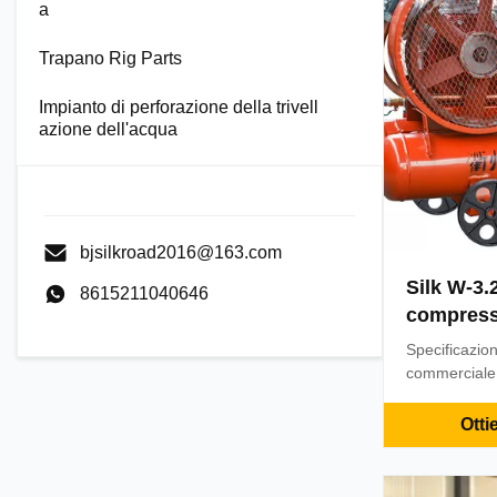
a
Trapano Rig Parts
Impianto di perforazione della trivell
azione dell'acqua
bjsilkroad2016@163.com
Silk W-3.
8615211040646
compress
della min
Specificazio
per Jack
commerciale: 
CinaTermini 
L/CQuantità 
Otti
1PCSCapacità
5000PCS/mon
giorni Descri