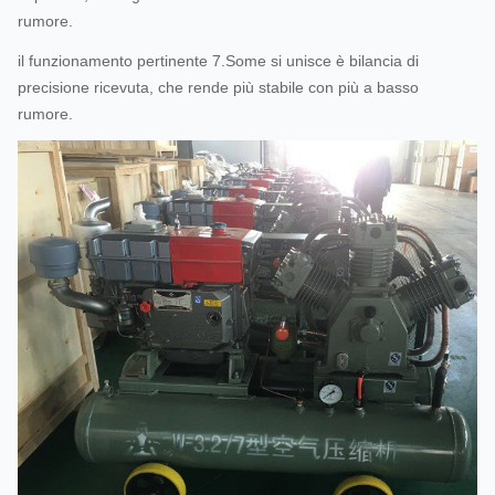
rumore.
il funzionamento pertinente
7.Some
si unisce è bilancia di
precisione ricevuta, che rende più stabile con più a basso
rumore
.