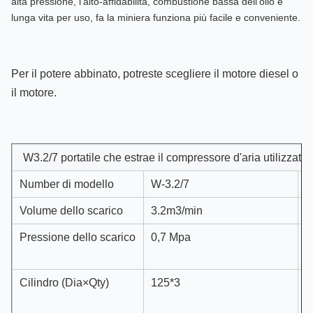
alta pressione, l'alto-affidabilità, combustione bassa dell'olio e 
lunga vita per uso, fa la miniera funziona più facile e conveniente.
Per il potere abbinato, potreste scegliere il motore diesel o 
il motore.
W3.2/7 portatile che estrae il compressore d'aria utilizzato
Number di modello
W-3.2/7
V
Volume dello scarico
3.2m3/min
M
Pressione dello scarico
0,7 Mpa
V
s
Cilindro (Dia×Qty)
125*3
D
(