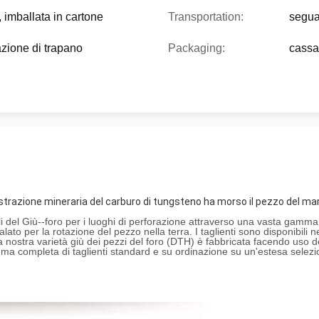
, imballata in cartone
Transportation:
segua 
azione di trapano
Packaging:
cassa
trazione mineraria del carburo di tungsteno ha morso il pezzo del mart
i del Giù--foro per i luoghi di perforazione attraverso una vasta gamma di
 per la rotazione del pezzo nella terra. I taglienti sono disponibili nelle
tra varietà giù dei pezzi del foro (DTH) è fabbricata facendo uso dei mate
a completa di taglienti standard e su ordinazione su un'estesa selezion