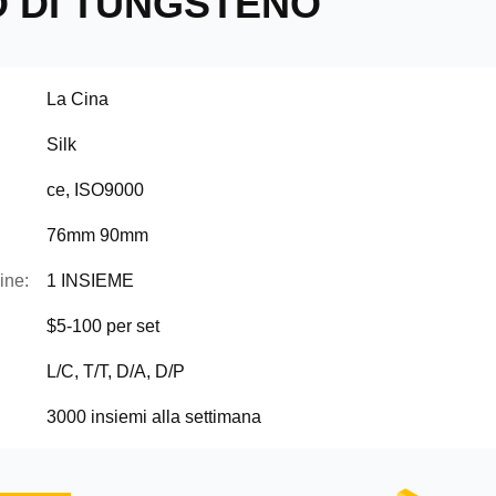
 DI TUNGSTENO
La Cina
Silk
ce, ISO9000
76mm 90mm
ine:
1 INSIEME
$5-100 per set
L/C, T/T, D/A, D/P
3000 insiemi alla settimana