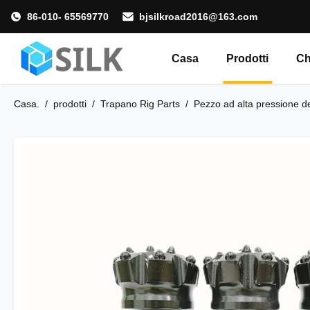
86-010- 65569770
bjsilkroad2016@163.com
Casa
Prodotti
Ch
Casa.
/
prodotti
/
Trapano Rig Parts
/
Pezzo ad alta pressione de