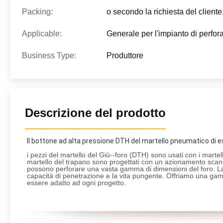
Packing:
o secondo la richiesta del cliente
Applicable:
Generale per l'impianto di perfor
Business Type:
Produttore
Descrizione del prodotto
Il bottone ad alta pressione DTH del martello pneumatico di es
i pezzi del martello del Giù--foro (DTH) sono usati con i martell
martello del trapano sono progettati con un azionamento scanalato
possono perforare una vasta gamma di dimensioni del foro. La nos
capacità di penetrazione e la vita pungente. Offriamo una gamm
essere adatto ad ogni progetto.