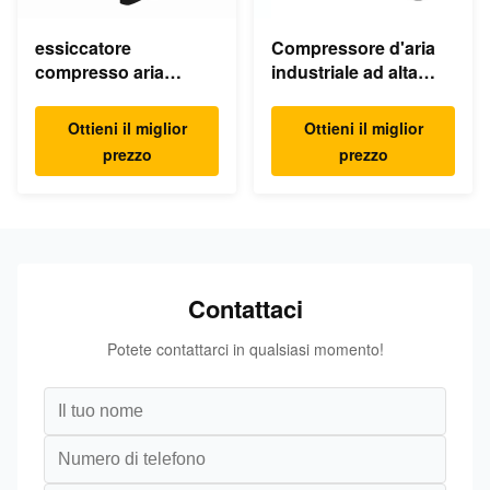
essiccatore
Compressore d'aria
compresso aria
industriale ad alta
refrigerato elettrico
pressione del pistone
dell'essiccatore
della macchina KB15
Ottieni il miglior
Ottieni il miglior
industriale dell'aria
30Bar 15kw 20hp a
prezzo
prezzo
220v
basso rumore
Contattaci
Potete contattarci in qualsiasi momento!