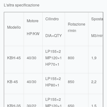
L'altra specificazione
Cilindro
Spostam
Motore
Rotazione
Modello
r/min
HP/KW
DIA×QTY
M3/min
LP155×2
KBH-45
40/30
MP120×1
800
1,9
HP70×1
LP155×2
KB-45
40/30
850
2,2
HP80×1
LP155×2
KBH-35
30/22
MP120×1
650
1,5