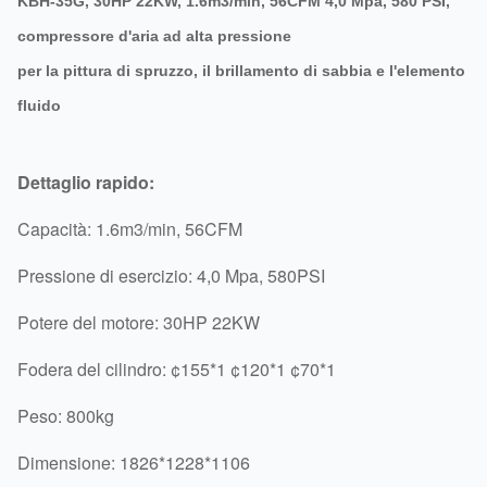
KBH-35G, 30HP 22KW, 1.6m3/min, 56CFM 4,0 Mpa, 580 PSI,
compressore d'aria ad alta pressione
per la pittura di spruzzo, il brillamento di sabbia e l'elemento
fluido
Dettaglio rapido:
Capacità: 1.6m3/min, 56CFM
Pressione di esercizio: 4,0 Mpa, 580PSI
Potere del motore: 30HP 22KW
Fodera del cilindro: ¢155*1 ¢120*1 ¢70*1
Peso: 800kg
Dimensione: 1826*1228*1106