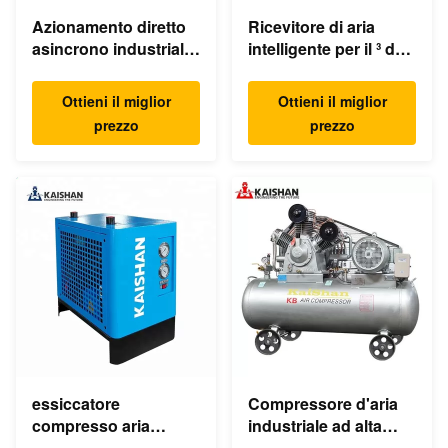
Azionamento diretto
Ricevitore di aria
asincrono industriale
intelligente per il ³ del
del compressore
vaso di espansione
d'aria della vite di
1.0m compressore
Ottieni il miglior
Ottieni il miglior
55KW 75HP 8bar
d'aria/del
prezzo
prezzo
350cfm
compressore
essiccatore
Compressore d'aria
compresso aria
industriale ad alta
refrigerato elettrico
pressione del pistone