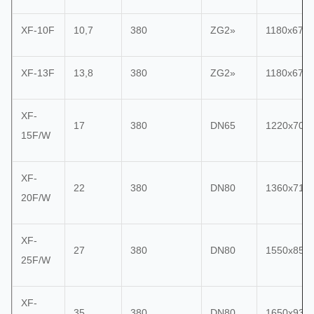
XF-10F
10,7
380
ZG2»
1180x670
XF-13F
13,8
380
ZG2»
1180x670
XF-
17
380
DN65
1220x700
15F/W
XF-
22
380
DN80
1360x710
20F/W
XF-
27
380
DN80
1550x850
25F/W
XF-
35
380
DN80
1650x930