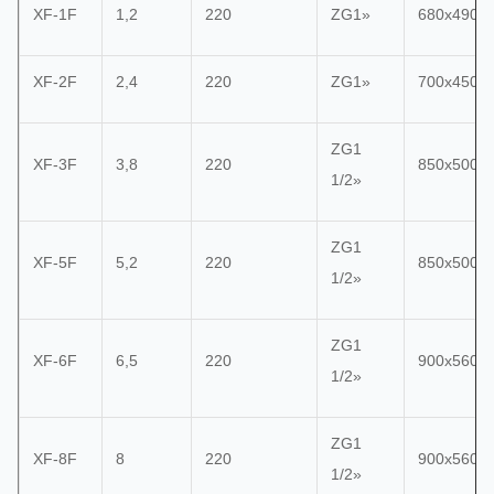
XF-1F
1,2
220
ZG1»
680x490x
XF-2F
2,4
220
ZG1»
700x450x
ZG1
XF-3F
3,8
220
850x500x
1/2»
ZG1
XF-5F
5,2
220
850x500x
1/2»
ZG1
XF-6F
6,5
220
900x560x
1/2»
ZG1
XF-8F
8
220
900x560x
1/2»