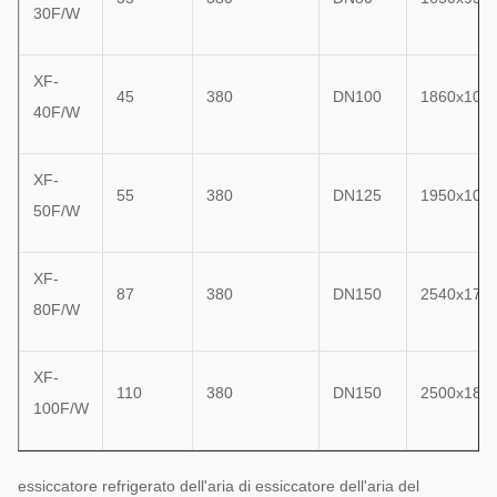
30F/W
XF-
45
380
DN100
1860x105
40F/W
XF-
55
380
DN125
1950x105
50F/W
XF-
87
380
DN150
2540x175
80F/W
XF-
110
380
DN150
2500x185
100F/W
essiccatore refrigerato dell'aria di essiccatore dell'aria del