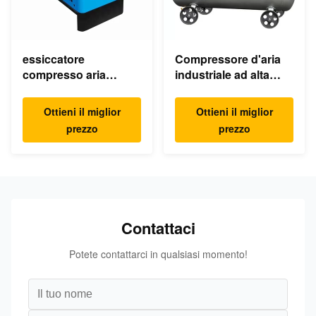
essiccatore
Compressore d'aria
compresso aria
industriale ad alta
refrigerato elettrico
pressione del pistone
dell'essiccatore
della macchina KB15
Ottieni il miglior
Ottieni il miglior
industriale dell'aria
30Bar 15kw 20hp a
prezzo
prezzo
220v
basso rumore
Contattaci
Potete contattarci in qualsiasi momento!