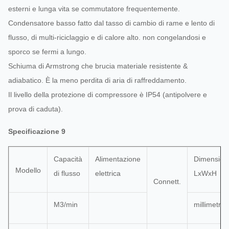
esterni e lunga vita se commutatore frequentemente.
Condensatore basso fatto dal tasso di cambio di rame e lento di
flusso, di multi-riciclaggio e di calore alto. non congelandosi e
sporco se fermi a lungo.
Schiuma di Armstrong che brucia materiale resistente &
adiabatico. È la meno perdita di aria di raffreddamento.
Il livello della protezione di compressore è IP54 (antipolvere e
prova di caduta).
Specificazione 9
Capacità
Alimentazione
Dimension
Modello
di flusso
elettrica
LxWxH
Connett.
M3/min
millimetro