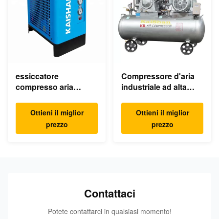
essiccatore
Compressore d'aria
compresso aria
industriale ad alta
refrigerato elettrico
pressione del pistone
dell'essiccatore
della macchina KB15
Ottieni il miglior
Ottieni il miglior
industriale dell'aria
30Bar 15kw 20hp a
prezzo
prezzo
220v
basso rumore
Contattaci
Potete contattarci in qualsiasi momento!