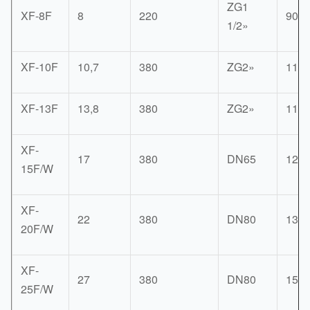
ZG1
XF-8F
8
220
900
1/2»
XF-10F
10,7
380
ZG2»
118
XF-13F
13,8
380
ZG2»
118
XF-
17
380
DN65
122
15F/W
XF-
22
380
DN80
136
20F/W
XF-
27
380
DN80
155
25F/W