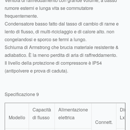
Ventola di raffreddamento con grande volume, a basso
rumore esterni e lunga vita se commutatore
frequentemente.
Condensatore basso fatto dal tasso di cambio di rame e
lento di flusso, di multi-riciclaggio e di calore alto. non
congelandosi e sporco se fermi a lungo.
Schiuma di Armstrong che brucia materiale resistente &
adiabatico. È la meno perdita di aria di raffreddamento.
Il livello della protezione di compressore è IP54
(antipolvere e prova di caduta).
Specificazione 9
Capacità
Alimentazione
Dime
Modello
di flusso
elettrica
LxW
Connett.