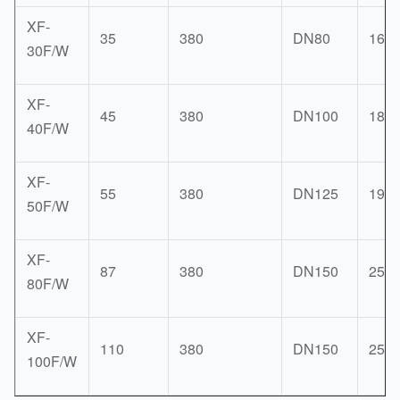
XF-
35
380
DN80
165
30F/W
XF-
45
380
DN100
186
40F/W
XF-
55
380
DN125
195
50F/W
XF-
87
380
DN150
254
80F/W
XF-
110
380
DN150
250
100F/W