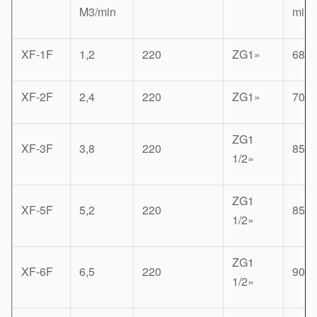
M3/min
milli
XF-1F
1,2
220
ZG1»
680
XF-2F
2,4
220
ZG1»
700
ZG1
XF-3F
3,8
220
850
1/2»
ZG1
XF-5F
5,2
220
850
1/2»
ZG1
XF-6F
6,5
220
900
1/2»