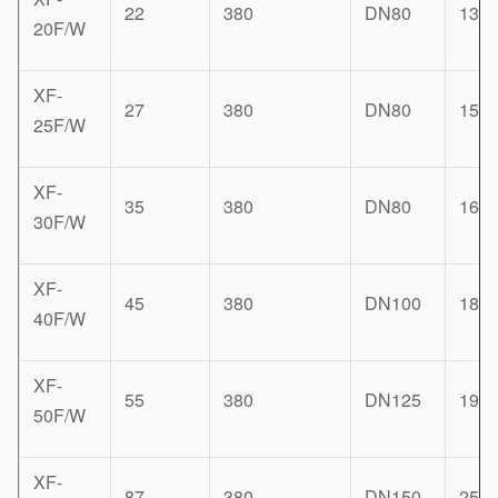
22
380
DN80
136
20F/W
XF-
27
380
DN80
155
25F/W
XF-
35
380
DN80
165
30F/W
XF-
45
380
DN100
186
40F/W
XF-
55
380
DN125
195
50F/W
XF-
87
380
DN150
254