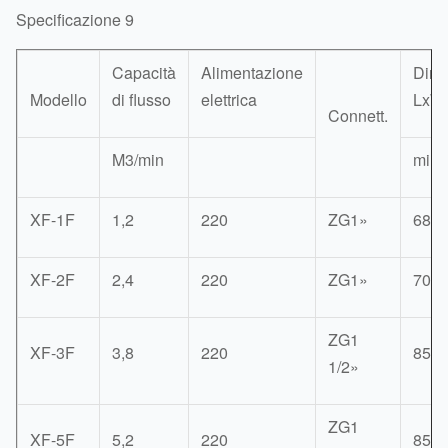
Specificazione 9
Capacità
Alimentazione
Dime
Modello
di flusso
elettrica
LxW
Connett.
M3/min
milli
XF-1F
1,2
220
ZG1»
680
XF-2F
2,4
220
ZG1»
700
ZG1
XF-3F
3,8
220
850
1/2»
ZG1
XF-5F
5,2
220
850