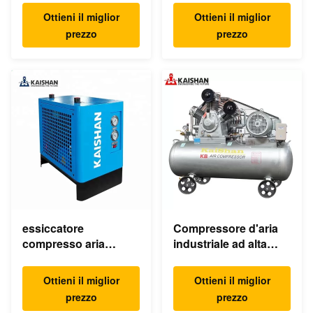
d'aria della vite di
1.0m compressore
Ottieni il miglior
Ottieni il miglior
55KW 75HP 8bar
d'aria/del
prezzo
prezzo
350cfm
compressore
essiccatore
Compressore d'aria
compresso aria
industriale ad alta
refrigerato elettrico
pressione del pistone
dell'essiccatore
della macchina KB15
Ottieni il miglior
Ottieni il miglior
industriale dell'aria
30Bar 15kw 20hp a
prezzo
prezzo
220v
basso rumore