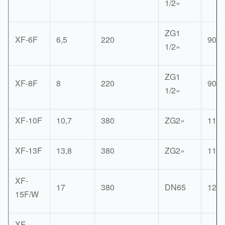
1/2»
ZG1
XF-6F
6,5
220
900
1/2»
ZG1
XF-8F
8
220
900
1/2»
XF-10F
10,7
380
ZG2»
118
XF-13F
13,8
380
ZG2»
118
XF-
17
380
DN65
122
15F/W
XF-