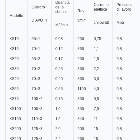
Quantità
Corrente
Pressers
Cilindro
dello
elettrica
di lavoro
Rev
sbocco
Modello
DIA×QTY
t/min
chilowatt
Mpa
M3/min
KS10
55×1
0,08
950
0,75
0,8
KS15
70×1
0,12
860
1,1
0,8
KS20
55×2
0,17
950
1,5
0,8
KS30
70×2
0,25
860
2,2
0,8
KS40
70×3
0,40
860
3,0
0,8
KS55
70×3
0,55
1100
4,0
0,8
KS75
100×2
0,75
850
5,5
0,8
KS100
100×3
1,0
850
7,5
0,8
KS150
110×3
1,5
840
11
0,8
KS200
125×3
2,0
900
15
0,8
KS240
125×3
2,4
960
15
0,8