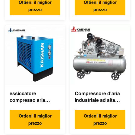
Ottieni il miglior
Ottieni il miglior
55KW 75HP 8bar
d'aria/del
prezzo
prezzo
350cfm
compressore
essiccatore
Compressore d'aria
compresso aria
industriale ad alta
refrigerato elettrico
pressione del pistone
dell'essiccatore
della macchina KB15
Ottieni il miglior
Ottieni il miglior
industriale dell'aria
30Bar 15kw 20hp a
prezzo
prezzo
220v
basso rumore