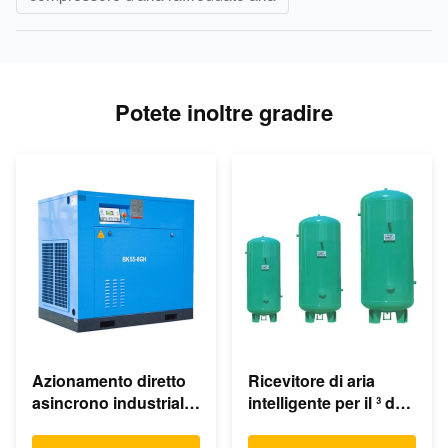
Potete inoltre gradire
Azionamento diretto
Ricevitore di aria
asincrono industriale
intelligente per il ³ del
del compressore
vaso di espansione
d'aria della vite di
1.0m compressore