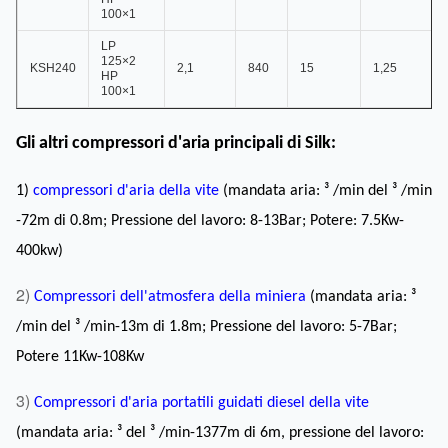
100×1
LP
125×2
KSH240
2,1
840
15
1,25
HP
100×1
Gli altri compressori d'aria principali di Silk:
1)
compressori d'aria della vite
(mandata aria: ³ /min del ³ /min
-72m di 0.8m; Pressione del lavoro: 8-13Bar; Potere: 7.5Kw-
400kw)
2)
Compressori dell'atmosfera della miniera
(mandata aria: ³
/min del ³ /min-13m di 1.8m; Pressione del lavoro: 5-7Bar;
Potere 11Kw-108Kw
3)
Compressori d'aria portatili guidati diesel della vite
(mandata aria: ³ del ³ /min-1377m di 6m, pressione del lavoro: