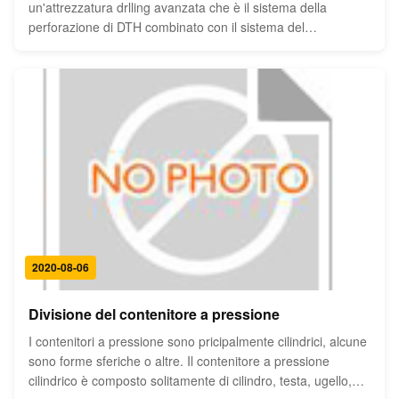
un'attrezzatura drlling avanzata che è il sistema della
perforazione di DTH combinato con il sistema del
compressore d'aria della vite. Con la struttura compatta, la
buona integrità e la convenienza mobile. Le caratteristiche
della piattaforma ...
2020-08-06
Divisione del contenitore a pressione
I contenitori a pressione sono pricipalmente cilindrici, alcune
sono forme sferiche o altre. Il contenitore a pressione
cilindrico è composto solitamente di cilindro, testa, ugello,