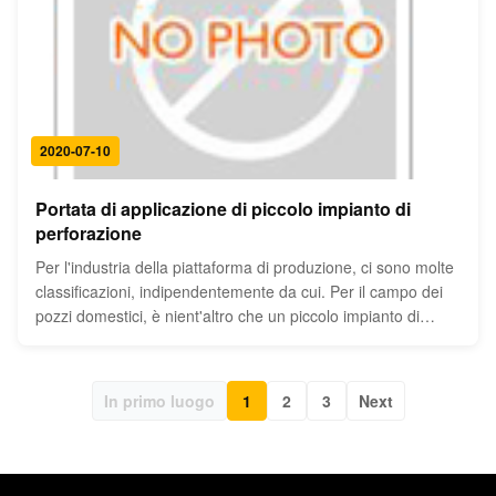
2020-07-10
Portata di applicazione di piccolo impianto di
perforazione
Per l'industria della piattaforma di produzione, ci sono molte
classificazioni, indipendentemente da cui. Per il campo dei
pozzi domestici, è nient'altro che un piccolo impianto di
perforazione. Poiché è leggero e facile da muoversi, può
perforare in roccia, il ciottolo, granito ed altre formazioni ...
In primo luogo
1
2
3
Next