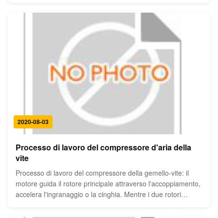
flangia ed altre parti e componenti. Più alta la pressione di
esercizio del contenitore a pressione, più spessa la ...
2020-08-03
Processo di lavoro del compressore d'aria della
vite
Processo di lavoro del compressore della gemello-vite: il
motore guida il rotore principale attraverso l'accoppiamento,
accelera l'ingranaggio o la cinghia. Mentre i due rotori
ingranano a vicenda, il rotore principale direttamente guida il
rotore ausiliario per girare insieme. Nell'ambito dell...