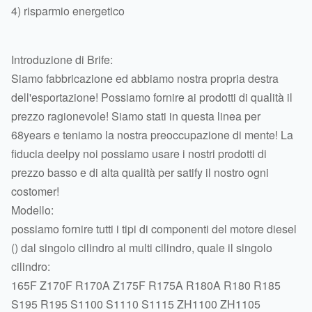
4) risparmio energetico
Introduzione di Brife:
Siamo fabbricazione ed abbiamo nostra propria destra
dell'esportazione! Possiamo fornire ai prodotti di qualità il
prezzo ragionevole! Siamo stati in questa linea per
68years e teniamo la nostra preoccupazione di mente! La
fiducia deelpy noi possiamo usare i nostri prodotti di
prezzo basso e di alta qualità per satify il nostro ogni
costomer!
Modello:
possiamo fornire tutti i tipi di componenti del motore diesel
() dal singolo cilindro al multi cilindro, quale il singolo
cilindro:
165F Z170F R170A Z175F R175A R180A R180 R185
S195 R195 S1100 S1110 S1115 ZH1100 ZH1105